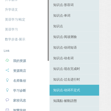
知识点-形容词
升学语文
知识点-单词
英语学习/检定
知识点
英语学习
知识点-阅读测验
数学步道-展示
知识点-动词短语
Link
知识点-动名词
我的资源
知识点-现在完成时
资源商店
知识点-过去进行时
名师集创
知识点-动词不定式
学习诊断
家校讯息
知識點-被動語態
智慧学校