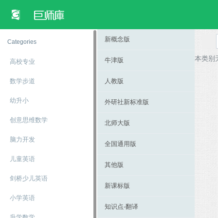
新概念版
Categories
本类别
牛津版
高校专​​业
数学步道
人教版
幼升小
外研社新标准版
创意思维数学
北师大版
脑力开发
全国通用版
儿童英语
其他版
剑桥少儿英语
新课标版
小学英语
知识点-翻译
升学数学