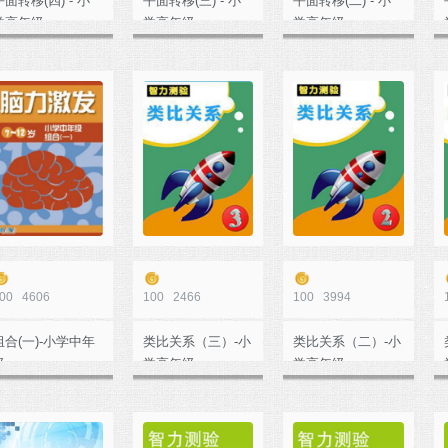
平面转移(四) - 小
平面转移(三) - 小
平面转移(二) - 小
学高年级
学高年级
学高年级
00
4606
100
2466
100
3994
组合(一)-小学中年
类比关系（三）-小
类比关系（二）-小
级
学高年级
学高年级