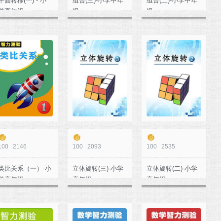
平面转移(一) - 小
组合(三)-小学中年
组合(二)-小学中年
学高年级
级
级
100
2146
100
2093
100
2535
类比关系（一）-小
立体旋转(三)-小学
立体旋转(二)-小学
学高年级
高年级
高年级