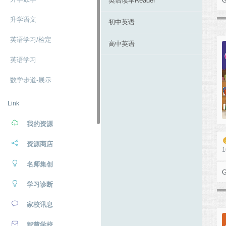
英语读本Reader
G
升学语文
初中英语
英语学习/检定
高中英语
英语学习
数学步道-展示
Link
我的资源
资源商店
1
名师集创
G
学习诊断
家校讯息
智慧学校