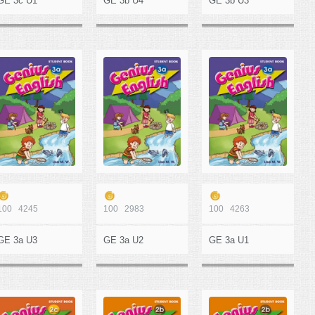
GE 3c U1
GE 3b U4
GE 3b U3
100
4245
100
2983
100
4263
GE 3a U3
GE 3a U2
GE 3a U1