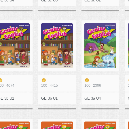
E 3c U4
GE 3c U3
GE 3c U2
00
4074
100
4415
100
2306
E 3b U2
GE 3b U1
GE 3a U4